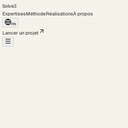
S
o
l
v
e
3
Expertises
Méthode
Réalisations
À propos
FR
Lancer un projet
Produit · Web