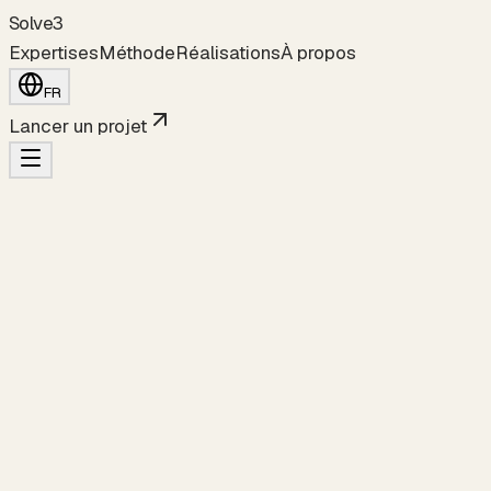
S
o
l
v
e
3
Expertises
Méthode
Réalisations
À propos
FR
Lancer un projet