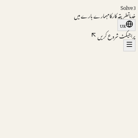
S
o
l
v
e
3
خدمات
طریقہ کار
کام
ہمارے بارے میں
UR
پراجیکٹ شروع کریں