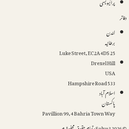
پرائیویسی
دفاتر
لندن
برطانیہ
25 Luke Street, EC2A 4DS
Drexel Hill
USA
533 Hampshire Road
اسلام آباد
پاکستان
Pavillion 99, 4 Bahria Town Way
©
2026
Solve3 ·
تمام حقوق محفوظ ہیں