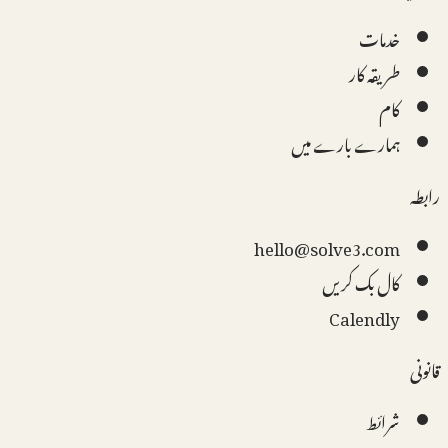
خدمات
طریقہ کار
کام
ہمارے بارے میں
رابطہ
hello@solve3.com
کال بک کریں
Calendly
قانونی
شرائط