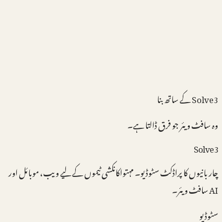
+
Vercel
↗
Solve3 کے ساتھ بنا
وہ سافٹ ویئر جو فرق ڈالتا ہے۔
S
o
l
v
e
3
چار بانیوں کا پراڈکٹ سٹوڈیو۔ مہتواکانکشی ٹیموں کے لیے ویب، موبائل اور
AI سافٹ ویئر۔
سٹوڈیو