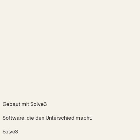
Next.js
+
TypeScript
+
Node.js
+
PostgreSQL
+
Vercel
+
↗
Gebaut mit Solve3
Software, die den Unterschied macht.
S
o
l
v
e
3