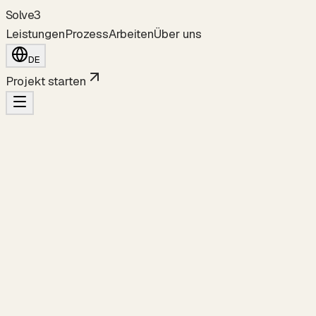
S
o
l
v
e
3
Leistungen
Prozess
Arbeiten
Über uns
DE
Projekt starten